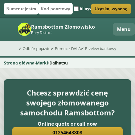
Alloys
Uzyskaj wycenę
Numer rejestracyjny
Kod pocztowy
Wyślij formularz wyceny
Ramsbottom Złomowisko
Menu
Bury District
✔ Odbiór pojazdu
✔ Pomoc z DVLA
✔ Przelew bankowy
Strona główna
Marki
Daihatsu
Chcesz sprawdzić cenę
swojego złomowanego
samochodu Ramsbottom?
Online quote or call now
01254643808