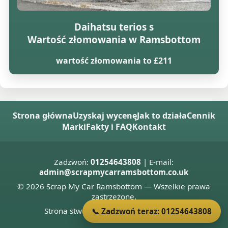
Daihatsu terios s
Wartość złomowania w Ramsbottom
wartość złomowania to £211
Strona główna
Uzyskaj wycenę
Jak to działa
Cennik
Marki
Fakty i FAQ
Kontakt
Zadzwoń:
01254643808
| E-mail:
admin@scrapmycarramsbottom.co.uk
© 2026 Scrap My Car Ramsbottom — Wszelkie prawa
zastrzeżone.
Strona stworzona przez
Donnie Welsh
📞 Zadzwoń teraz: 01254643808