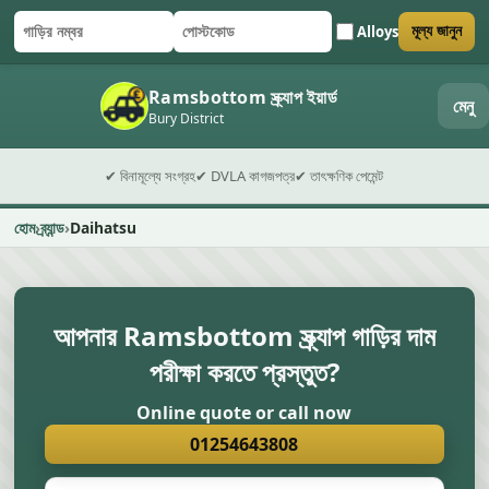
Alloys
মূল্য জানুন
গাড়ির নম্বর
পোস্টকোড
ফর্ম জমা দিন
Ramsbottom স্ক্র্যাপ ইয়ার্ড
মেনু
Bury District
✔ বিনামূল্যে সংগ্রহ
✔ DVLA কাগজপত্র
✔ তাৎক্ষণিক পেমেন্ট
হোম
ব্র্যান্ড
Daihatsu
আপনার Ramsbottom স্ক্র্যাপ গাড়ির দাম
পরীক্ষা করতে প্রস্তুত?
Online quote or call now
01254643808