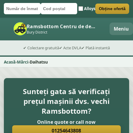
Alloys
Obține ofertă
Număr de înmatriculare
Cod poștal
Trimite formularul
Ramsbottom Centru de dezmembrări auto
Meniu
Bury District
✔ Colectare gratuită
✔ Acte DVLA
✔ Plată instantă
Acasă
Mărci
Daihatsu
Sunteți gata să verificați
prețul mașinii dvs. vechi
Ramsbottom?
Online quote or call now
01254643808