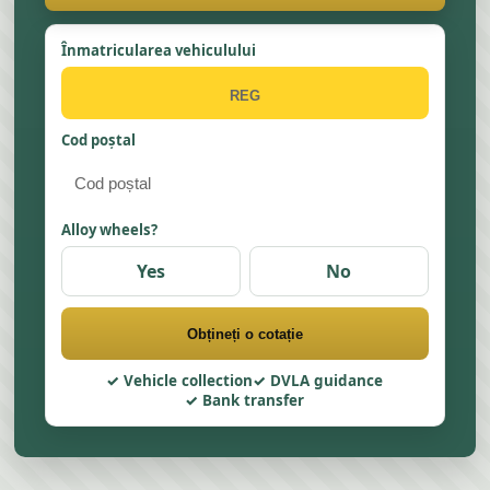
Înmatricularea vehiculului
Cod poștal
Alloy wheels?
Yes
No
Obțineți o cotație
Vehicle collection
DVLA guidance
Bank transfer