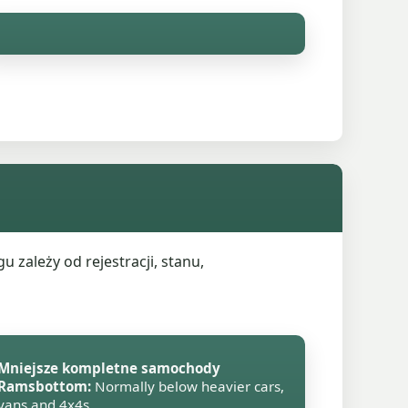
ależy od rejestracji, stanu,
Mniejsze kompletne samochody
Ramsbottom:
Normally below heavier cars,
vans and 4x4s