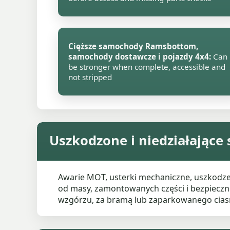
Cięższe samochody Ramsbottom,
samochody dostawcze i pojazdy 4x4:
Can
be stronger when complete, accessible and
not stripped
Uszkodzone i niedziałają
Awarie MOT, usterki mechaniczne, uszkodz
od masy, zamontowanych części i bezpieczn
wzgórzu, za bramą lub zaparkowanego ciasn