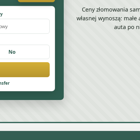
Ceny złomowania sa
wy
własnej wynoszą: małe a
auta po 
No
nsfer