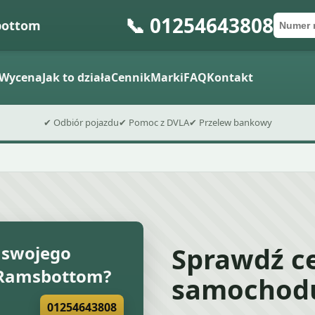
📞 01254643808
bottom
Numer 
Kod po
Wyślij fo
Wycena
Jak to działa
Cennik
Marki
FAQ
Kontakt
✔ Odbiór pojazdu
✔ Pomoc z DVLA
✔ Przelew bankowy
Sprawdź c
 swojego
Ramsbottom?
samochod
01254643808