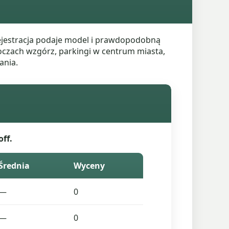
jestracja podaje model i prawdopodobną
boczach wzgórz, parkingi w centrum miasta,
ania.
ff.
Średnia
Wyceny
—
0
—
0