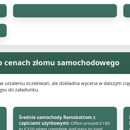
o cenach złomu samochodowego
taleniu oczekiwań, ale dokładna wycena w dalszym ciągu z
ępu do załadunku.
Średnie samochody Ramsbottom z
częściami użytkowymi:
Often around £180
to £320 when complete and easy to load