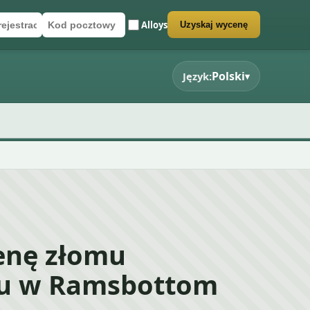
Alloys
Uzyskaj wycenę
rejestracyjny
cztowy
rmularz wyceny
Polski
Język:
▾
enę złomu
u w Ramsbottom