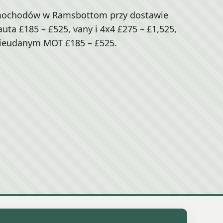
mochodów w Ramsbottom przy dostawie
uta £185 – £525, vany i 4x4 £275 – £1,525,
nieudanym MOT £185 – £525.