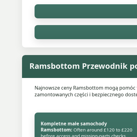
Ramsbottom Przewodnik p
Najnowsze ceny Ramsbottom mogą pomóc w us
zamontowanych części i bezpiecznego dost
Kompletne małe samochody
Ramsbottom:
Often around £120 to £220
before access and missing-parts checks