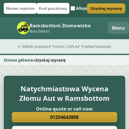
Alloys
Uzyskaj wycenę
Numer rejestracyjny
Kod pocztowy
Wyślij formularz wyceny
Ramsbottom Złomowisko
Menu
Bury District
✔ Odbiór pojazdu
✔ Pomoc z DVLA
✔ Przelew bankowy
Strona główna
Uzyskaj wycenę
Natychmiastowa Wycena
Złomu Aut w Ramsbottom
Online quote or call now
01254643808