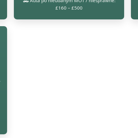
🛻 Auta po nieudanym MOT / niesprawne:
£160 – £500
w