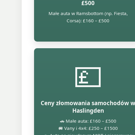
£500
Małe auta w Ramsbottom (np. Fiesta,
Corsa): £160 – £500
💷
Ceny złomowania samochodów 
Haslingden
🚗 Małe auta: £160 – £500
🚐 Vany i 4x4: £250 – £1500