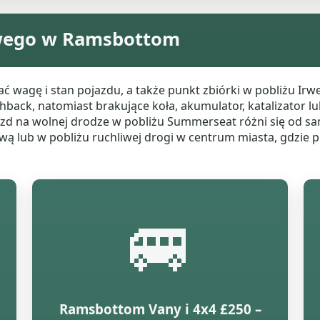
wego w Ramsbottom
agę i stan pojazdu, a także punkt zbiórki w pobliżu Irwe
chback, natomiast brakujące koła, akumulator, katalizator l
jazd na wolnej drodze w pobliżu Summerseat różni się od
ową lub w pobliżu ruchliwej drogi w centrum miasta, gdzie 
🚐
Ramsbottom Vany i 4x4 £250 –