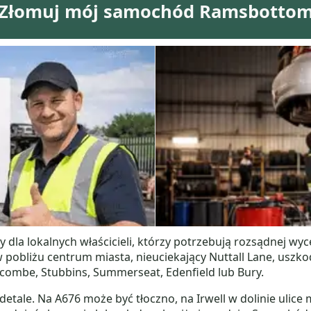
Złomuj mój samochód Ramsbotto
dla lokalnych właścicieli, którzy potrzebują rozsądnej wy
 pobliżu centrum miasta, nieuciekający Nuttall Lane, usz
combe, Stubbins, Summerseat, Edenfield lub Bury.
ale. Na A676 może być tłoczno, na Irwell w dolinie ulice 