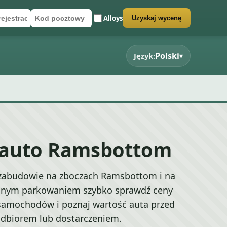
Alloys
Uzyskaj wycenę
rejestracyjny
cztowy
rmularz wyceny
Polski
Język:
▾
 auto Ramsbottom
zabudowie na zboczach Ramsbottom i na
asnym parkowaniem szybko sprawdź ceny
amochodów i poznaj wartość auta przed
dbiorem lub dostarczeniem.