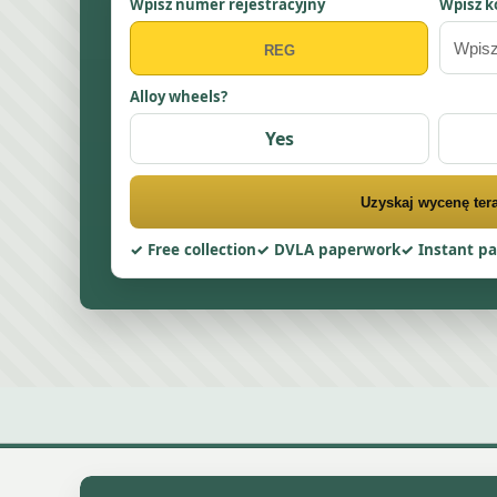
Wpisz numer rejestracyjny
Wpisz k
Alloy wheels?
Yes
Uzyskaj wycenę ter
Free collection
DVLA paperwork
Instant p