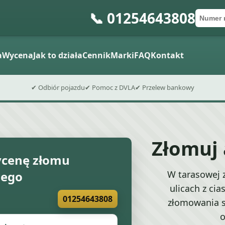
📞 01254643808
Numer 
Kod po
Wyślij fo
a
Wycena
Jak to działa
Cennik
Marki
FAQ
Kontakt
✔ Odbiór pojazdu
✔ Pomoc z DVLA
✔ Przelew bankowy
Złomuj
cenę złomu
ego
W tarasowej 
ulicach z ci
01254643808
złomowania s
o