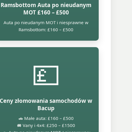
Ramsbottom Auta po nieudanym
MOT £160 – £500
Auta po nieudanym MOT i niesprawne w
Ramsbottom: £160 – £500
💷
Ceny złomowania samochodów w
Bacup
🚗 Małe auta: £160 – £500
🚐 Vany i 4x4: £250 – £1500