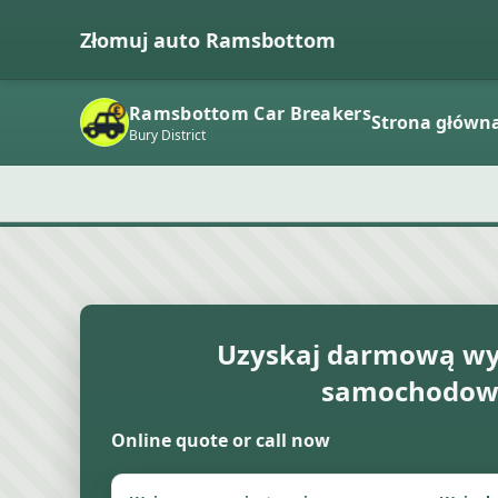
Złomuj auto Ramsbottom
Ramsbottom Car Breakers
Strona główn
Bury District
Uzyskaj darmową wy
samochodow
Online quote or call now