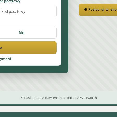
od pocztowy
🔊 Posłuchaj tej str
No
az
ayment
✔ Haslingden
✔ Rawtenstall
✔ Bacup
✔ Whitworth