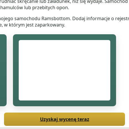
rudniać skręcanie lub załadunek, niż się wydaje. Samochód 
h hamulców lub przebitych opon.
mojego samochodu Ramsbottom. Dodaj informacje o rejestrac
ce, w którym jest zaparkowany.
Uzyskaj wycenę teraz