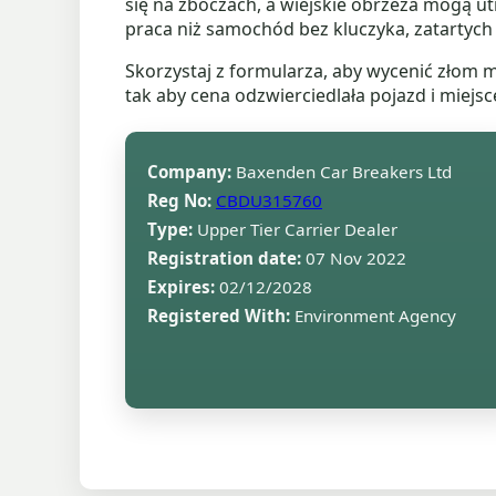
się na zboczach, a wiejskie obrzeża mogą ut
praca niż samochód bez kluczyka, zatartyc
Skorzystaj z formularza, aby wycenić złom 
tak aby cena odzwierciedlała pojazd i miejs
Company:
Baxenden Car Breakers Ltd
Reg No:
CBDU315760
Type:
Upper Tier Carrier Dealer
Registration date:
07 Nov 2022
Expires:
02/12/2028
Registered With:
Environment Agency