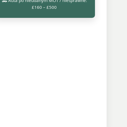
🛻 Auta po nieudanym MOT / niesprawne:
£160 – £500