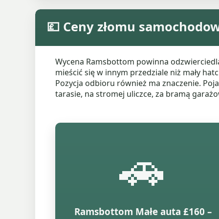
💷 Ceny złomu samochodo
Wycena Ramsbottom powinna odzwierciedlać w
mieścić się w innym przedziale niż mały hat
Pozycja odbioru również ma znaczenie. Po
tarasie, na stromej uliczce, za bramą garaż
🚗
Ramsbottom Małe auta £160 –