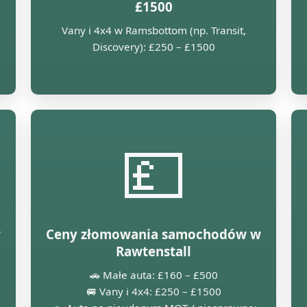
£1500
Vany i 4x4 w Ramsbottom (np. Transit,
Discovery): £250 – £1500
💷
w
Ceny złomowania samochodów w
Rawtenstall
🚗 Małe auta: £160 – £500
🚐 Vany i 4x4: £250 – £1500