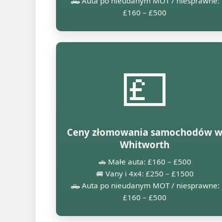
🛻 Auta po nieudanym MOT / niesprawne:
£160 – £500
💷
Ceny złomowania samochodów 
Whitworth
🚗 Małe auta: £160 – £500
🚐 Vany i 4x4: £250 – £1500
🛻 Auta po nieudanym MOT / niesprawne:
£160 – £500