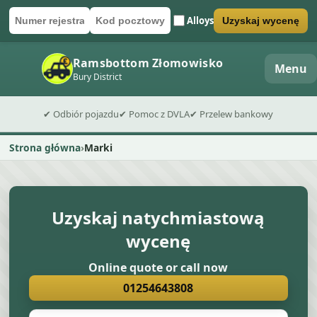
Alloys
Uzyskaj wycenę
Numer rejestracyjny
Kod pocztowy
Wyślij formularz wyceny
Ramsbottom Złomowisko
Menu
Bury District
✔ Odbiór pojazdu
✔ Pomoc z DVLA
✔ Przelew bankowy
Strona główna
Marki
Uzyskaj natychmiastową
wycenę
Online quote or call now
01254643808