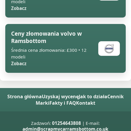
modeli
Zobacz
Ceny złomowania volvo w
Ramsbottom
Średnia cena złomowania: £300 • 12
modeli
Zobacz
Strona główna
Uzyskaj wycenę
Jak to działa
Cennik
Marki
Fakty i FAQ
Kontakt
Zadzwoń:
01254643808
| E-mail:
admin@scrapmycarramsbottom.co.uk