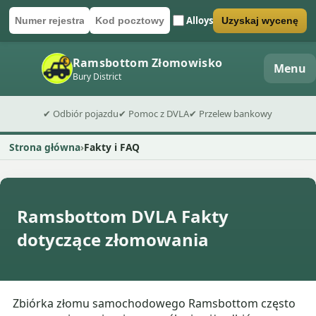
Alloys
Uzyskaj wycenę
Numer rejestracyjny
Kod pocztowy
Wyślij formularz wyceny
Ramsbottom Złomowisko
Menu
Bury District
✔ Odbiór pojazdu
✔ Pomoc z DVLA
✔ Przelew bankowy
Strona główna
Fakty i FAQ
Ramsbottom DVLA Fakty
dotyczące złomowania
Zbiórka złomu samochodowego Ramsbottom często