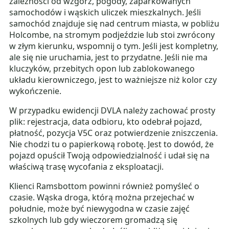
zależności od wzgórz, pogody, zaparkowanych
samochodów i wąskich uliczek mieszkalnych. Jeśli
samochód znajduje się nad centrum miasta, w pobliżu
Holcombe, na stromym podjeździe lub stoi zwrócony
w złym kierunku, wspomnij o tym. Jeśli jest kompletny,
ale się nie uruchamia, jest to przydatne. Jeśli nie ma
kluczyków, przebitych opon lub zablokowanego
układu kierowniczego, jest to ważniejsze niż kolor czy
wykończenie.
W przypadku ewidencji DVLA należy zachować prosty
plik: rejestracja, data odbioru, kto odebrał pojazd,
płatność, pozycja V5C oraz potwierdzenie zniszczenia.
Nie chodzi tu o papierkową robotę. Jest to dowód, że
pojazd opuścił Twoją odpowiedzialność i udał się na
właściwą trasę wycofania z eksploatacji.
Klienci Ramsbottom powinni również pomyśleć o
czasie. Wąska droga, którą można przejechać w
południe, może być niewygodna w czasie zajęć
szkolnych lub gdy wieczorem gromadzą się