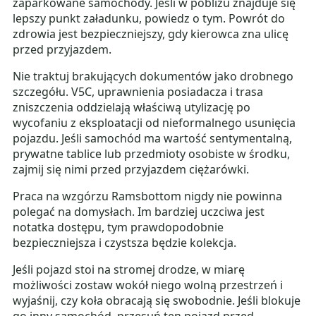
zaparkowane samochody. Jeśli w pobliżu znajduje się
lepszy punkt załadunku, powiedz o tym. Powrót do
zdrowia jest bezpieczniejszy, gdy kierowca zna ulicę
przed przyjazdem.
Nie traktuj brakujących dokumentów jako drobnego
szczegółu. V5C, uprawnienia posiadacza i trasa
zniszczenia oddzielają właściwą utylizację po
wycofaniu z eksploatacji od nieformalnego usunięcia
pojazdu. Jeśli samochód ma wartość sentymentalną,
prywatne tablice lub przedmioty osobiste w środku,
zajmij się nimi przed przyjazdem ciężarówki.
Praca na wzgórzu Ramsbottom nigdy nie powinna
polegać na domysłach. Im bardziej uczciwa jest
notatka dostępu, tym prawdopodobnie
bezpieczniejsza i czystsza będzie kolekcja.
Jeśli pojazd stoi na stromej drodze, w miarę
możliwości zostaw wokół niego wolną przestrzeń i
wyjaśnij, czy koła obracają się swobodnie. Jeśli blokuje
go inny samochód, przesuń ten pojazd przed