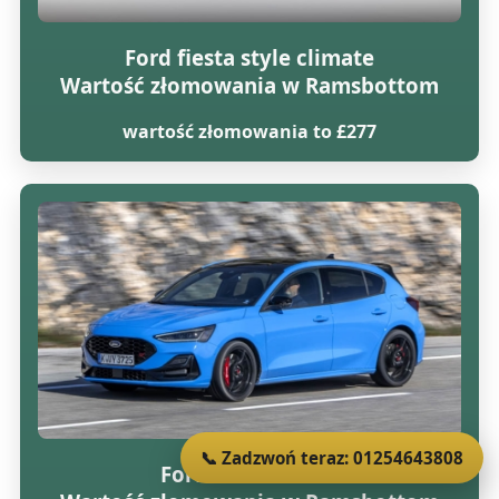
Ford fiesta style climate
Wartość złomowania w Ramsbottom
wartość złomowania to £277
📞 Zadzwoń teraz: 01254643808
Ford focus lx tdci