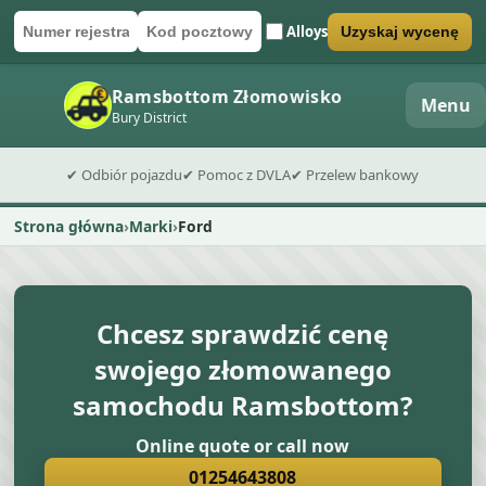
Alloys
Uzyskaj wycenę
Numer rejestracyjny
Kod pocztowy
Wyślij formularz wyceny
Ramsbottom Złomowisko
Menu
Bury District
✔ Odbiór pojazdu
✔ Pomoc z DVLA
✔ Przelew bankowy
Strona główna
Marki
Ford
Chcesz sprawdzić cenę
swojego złomowanego
samochodu Ramsbottom?
Online quote or call now
01254643808