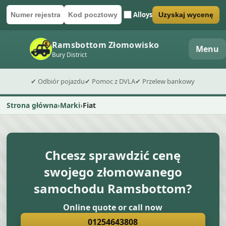
Alloys
Uzyskaj wycenę
Numer rejestracyjny
Kod pocztowy
Wyślij formularz wyceny
Ramsbottom Złomowisko
Menu
Bury District
✔ Odbiór pojazdu
✔ Pomoc z DVLA
✔ Przelew bankowy
Strona główna
Marki
Fiat
Chcesz sprawdzić cenę
swojego złomowanego
samochodu Ramsbottom?
Online quote or call now
01254643808