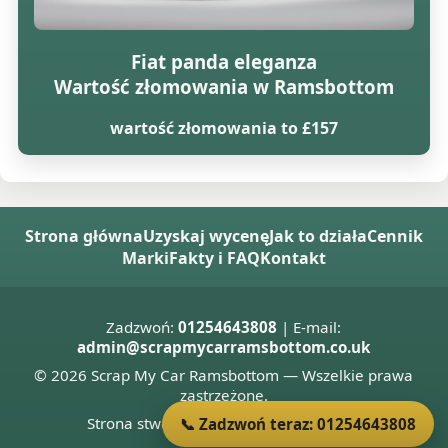
Fiat panda eleganza
Wartość złomowania w Ramsbottom
wartość złomowania to £157
Strona główna
Uzyskaj wycenę
Jak to działa
Cennik
Marki
Fakty i FAQ
Kontakt
Zadzwoń:
01254643808
| E-mail:
admin@scrapmycarramsbottom.co.uk
© 2026 Scrap My Car Ramsbottom — Wszelkie prawa
zastrzeżone.
Strona stworzona przez
Donnie Welsh
📞 Zadzwoń teraz: 01254643808