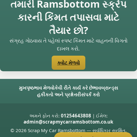
તમારી Ramsbottom સ્ક્રેપ
કારની કિંમત તપાસવા માટે
તૈયાર છો?
સંગ્રહ ગોઠવાય તે પહેલાં સ્પષ્ટ કિંમત માટે વાહનની વિગતો
દાખલ કરો.
ક્વોટ મેળવો
મુખપૃષ્ઠ
ભાવ મેળવો
કેવી રીતે કાર્ય કરે છે
ભાવ
બ્રાન્ડ્સ
હકીકતો અને પ્રશ્નોત્તરી
સંપર્ક કરો
અમને ફોન કરો:
01254643808
| ઈમેલ:
admin@scrapmycarramsbottom.co.uk
© 2026 Scrap My Car Ramsbottom — સર્વાધિકાર સુરક્ષિત.