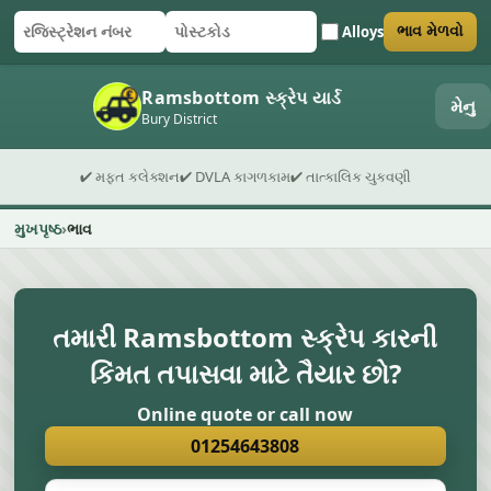
Alloys
ભાવ મેળવો
રજિસ્ટ્રેશન નંબર
પોસ્ટકોડ
ફોર્મ સબમિટ કરો
Ramsbottom સ્ક્રેપ યાર્ડ
મેનુ
Bury District
✔ મફત કલેક્શન
✔ DVLA કાગળકામ
✔ તાત્કાલિક ચુકવણી
મુખપૃષ્ઠ
ભાવ
તમારી Ramsbottom સ્ક્રેપ કારની
કિંમત તપાસવા માટે તૈયાર છો?
Online quote or call now
01254643808