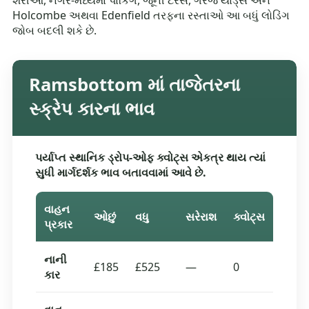
શેરીઓ, નગર-મધ્યમાં પાર્કિંગ, જૂની ટેરેસ, ગેરેજ યાર્ડ્સ અને
Holcombe અથવા Edenfield તરફના રસ્તાઓ આ બધું લોડિંગ
જોબ બદલી શકે છે.
Ramsbottom માં તાજેતરના
સ્ક્રેપ કારના ભાવ
પર્યાપ્ત સ્થાનિક ડ્રોપ-ઓફ ક્વોટ્સ એકત્ર થાય ત્યાં
સુધી માર્ગદર્શક ભાવ બતાવવામાં આવે છે.
વાહન
ઓછું
વધુ
સરેરાશ
ક્વોટ્સ
પ્રકાર
નાની
£185
£525
—
0
કાર