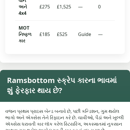
વાન
અને
£275
£1,525
—
0
4x4
MOT
નિષ્ફળ
£185
£525
Guide
—
કાર
Ramsbottom સ્ક્રેપ કારના ભાવમાં
શું ફેરફાર થાય છે?
વજન પ્રથમ પ્રાઇસ બેન્ડ બનાવે છે, પછી કન્ડિશન, ગુમ થયેલ
ભાગો અને એક્સેસ તેને રિફાઇન કરે છે. ચાવીઓ, પૈડાં અને ખુલ્લી
ઍક્સેસ ધરાવતી કાર લૉક કરેલ સ્ટિયરિંગ, અકસ્માતમાં નુકસાન