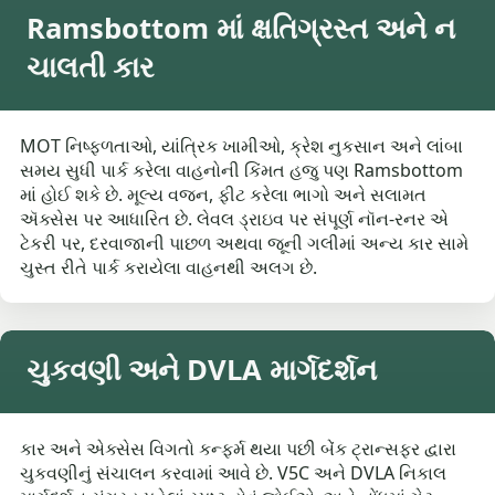
Ramsbottom માં ક્ષતિગ્રસ્ત અને ન
ચાલતી કાર
MOT નિષ્ફળતાઓ, યાંત્રિક ખામીઓ, ક્રેશ નુકસાન અને લાંબા
સમય સુધી પાર્ક કરેલા વાહનોની કિંમત હજુ પણ Ramsbottom
માં હોઈ શકે છે. મૂલ્ય વજન, ફીટ કરેલા ભાગો અને સલામત
ઍક્સેસ પર આધારિત છે. લેવલ ડ્રાઇવ પર સંપૂર્ણ નૉન-રનર એ
ટેકરી પર, દરવાજાની પાછળ અથવા જૂની ગલીમાં અન્ય કાર સામે
ચુસ્ત રીતે પાર્ક કરાયેલા વાહનથી અલગ છે.
ચુકવણી અને DVLA માર્ગદર્શન
કાર અને એક્સેસ વિગતો કન્ફર્મ થયા પછી બેંક ટ્રાન્સફર દ્વારા
ચુકવણીનું સંચાલન કરવામાં આવે છે. V5C અને DVLA નિકાલ