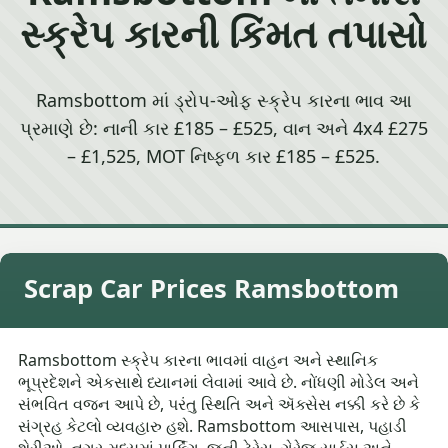
સ્ક્રેપ કારની કિંમત તપાસો
Ramsbottom માં ડ્રોપ-ઓફ સ્ક્રેપ કારના ભાવ આ
પ્રમાણે છે: નાની કાર £185 – £525, વાન અને 4x4 £275
– £1,525, MOT નિષ્ફળ કાર £185 – £525.
Scrap Car Prices Ramsbottom
Ramsbottom સ્ક્રેપ કારના ભાવમાં વાહન અને સ્થાનિક
ભૂપ્રદેશને એકસાથે ધ્યાનમાં લેવામાં આવે છે. નોંધણી મોડેલ અને
સંભવિત વજન આપે છે, પરંતુ સ્થિતિ અને ઍક્સેસ નક્કી કરે છે કે
સંગ્રહ કેટલો વ્યવહારુ હશે. Ramsbottom આસપાસ, પહાડી