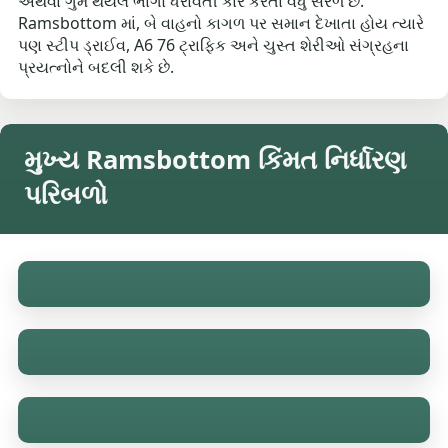
અથવા ગુમ થયેલ ભાગો ધરાવતી કાર કરતાં વધુ સરળ છે.
Ramsbottom માં, બે વાહનો કાગળ પર સમાન દેખાતા હોય ત્યારે
પણ સ્ટીપ ડ્રાઈવ, A6 76 ટ્રાફિક અને ચુસ્ત શેરીઓ સંગ્રહના
પ્રયત્નોને બદલી શકે છે.
મુખ્ય Ramsbottom કિંમત નિર્ધારણ
પરિબળો