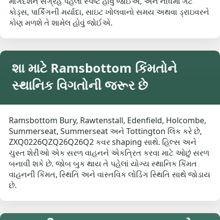
માર્ગદર્શન સંગ્રહ પહેલાં સ્પષ્ટ હોવું જોઈએ, અને નોંધમાં ગેટ
કોડ્સ, પાર્કિંગની મર્યાદા, સાઇટ ખોલવાનો સમય અથવા ડ્રાઇવરને
કોણ મળશે તે શામેલ હોવું જોઈએ.
શા માટે Ramsbottom કિંમતોને
સ્થાનિક વિગતોની જરૂર છે
Ramsbottom Bury, Rawtenstall, Edenfield, Holcombe,
Summerseat, Summerseat અને Tottington લિંક કરે છે,
ZXQ0226QZQ26Q26Q2 કવર shaping સાથે. હિલ્સ અને
ચુસ્ત શેરીઓ એક સરળ વાહનને એકત્રિત કરવા માટે ઓછું સરળ
બનાવી શકે છે. જોબ બુક થાય તે પહેલાં યોગ્ય સ્થાનિક કિંમત
વાહનની કિંમત, સ્થિતિ અને વાસ્તવિક લોડિંગ સ્થિતિ સાથે જોડાય
છે.