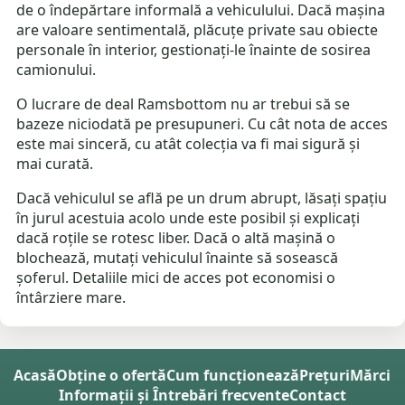
de o îndepărtare informală a vehiculului. Dacă mașina
are valoare sentimentală, plăcuțe private sau obiecte
personale în interior, gestionați-le înainte de sosirea
camionului.
O lucrare de deal Ramsbottom nu ar trebui să se
bazeze niciodată pe presupuneri. Cu cât nota de acces
este mai sinceră, cu atât colecția va fi mai sigură și
mai curată.
Dacă vehiculul se află pe un drum abrupt, lăsați spațiu
în jurul acestuia acolo unde este posibil și explicați
dacă roțile se rotesc liber. Dacă o altă mașină o
blochează, mutați vehiculul înainte să sosească
șoferul. Detaliile mici de acces pot economisi o
întârziere mare.
Acasă
Obține o ofertă
Cum funcționează
Prețuri
Mărci
Informații și Întrebări frecvente
Contact