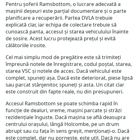
Pentru șoferii Ramsbottom, o lucrare adecvată a
mașinii deșeuri este parțial documentare și o parte
planificare a recuperării. Partea DVLA trebuie
explicată clar, iar echipa de colectare trebuie să
cunoască panta, accesul și starea vehiculului înainte
de sosire. Acest lucru protejează prețul și evită
călătoriile irosite.
Cel mai simplu mod de pregătire este să trimiteți
împreună notele de înregistrare, codul poștal, starea,
starea V5C și notele de acces. Dacă vehiculul este
complet, spuneți așa. Dacă este deteriorat, piese lipsă
sau parcat stânjenitor, spuneți și asta. Un citat clar
este construit din fapte reale, nu din presupuneri.
Accesul Ramsbottom se poate schimba rapid în
funcție de dealuri, vreme, mașini parcate și străzi
rezidențiale înguste. Dacă mașina se află deasupra
centrului orașului, lângă Holcombe, pe un drum
abrupt sau cu fața în sens greșit, menționați-o. Dacă
este complet, dar nu pornește, este util. Dacă nu are