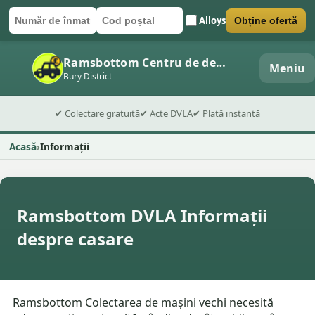
Alloys
Obține ofertă
Număr de înmatriculare
Cod poștal
Trimite formularul
Ramsbottom Centru de dezmembrări auto
Meniu
Bury District
✔ Colectare gratuită
✔ Acte DVLA
✔ Plată instantă
Acasă
Informații
Ramsbottom DVLA Informații
despre casare
Ramsbottom Colectarea de mașini vechi necesită