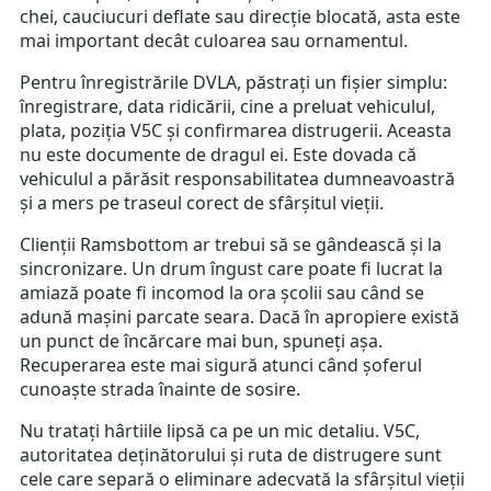
chei, cauciucuri deflate sau direcție blocată, asta este
mai important decât culoarea sau ornamentul.
Pentru înregistrările DVLA, păstrați un fișier simplu:
înregistrare, data ridicării, cine a preluat vehiculul,
plata, poziția V5C și confirmarea distrugerii. Aceasta
nu este documente de dragul ei. Este dovada că
vehiculul a părăsit responsabilitatea dumneavoastră
și a mers pe traseul corect de sfârșitul vieții.
Clienții Ramsbottom ar trebui să se gândească și la
sincronizare. Un drum îngust care poate fi lucrat la
amiază poate fi incomod la ora școlii sau când se
adună mașini parcate seara. Dacă în apropiere există
un punct de încărcare mai bun, spuneți așa.
Recuperarea este mai sigură atunci când șoferul
cunoaște strada înainte de sosire.
Nu tratați hârtiile lipsă ca pe un mic detaliu. V5C,
autoritatea deținătorului și ruta de distrugere sunt
cele care separă o eliminare adecvată la sfârșitul vieții