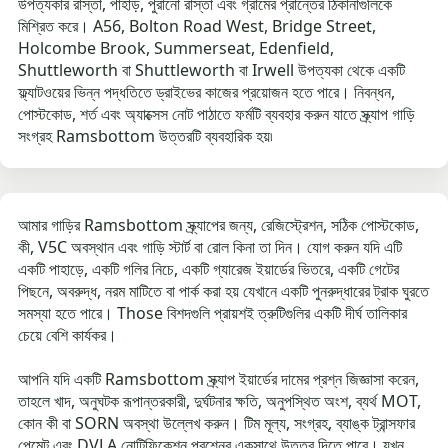
উপত্যকার রাস্তা, পাহাড়, পুরানো রাস্তা এবং গ্রামের প্রান্তের ঠিকানাগুলিকে
মিশ্রিত করে। A56, Bolton Road West, Bridge Street,
Holcombe Brook, Summerseat, Edenfield,
Shuttleworth বা Shuttleworth বা Irwell উপত্যকা থেকে একটি
ফ্ল্যাটওয়ের ভিন্ন পদ্ধতিতে ড্রাইভের কাজের প্রয়োজন হতে পারে। নিবন্ধন,
পোস্টকোড, শর্ত এবং অ্যাক্সেস নোট পাঠাতে ফর্মটি ব্যবহার করুন যাতে স্ক্র্যাপ গাড়ি
সংগ্রহ Ramsbottom উত্তরটি ব্যবহারিক হয়৷
আমার গাড়ির Ramsbottom স্ক্র্যাপের জন্য, রেজিস্ট্রেশন, সঠিক পোস্টকোড,
কী, V5C অবস্থান এবং গাড়ি স্টার্ট বা রোল কিনা তা দিন। যোগ করুন যদি এটি
একটি পাহাড়ে, একটি গলির নিচে, একটি গ্যারেজ ইয়ার্ডের ভিতরে, একটি গেটের
পিছনে, অবরুদ্ধ, নরম মাটিতে বা পার্ক করা হয় যেখানে একটি পুনরুদ্ধারের ট্রাক ঘুরতে
সমস্যা হতে পারে। Those বিশদগুলি প্রায়শই ত্রুটিগুলির একটি দীর্ঘ তালিকার
চেয়ে বেশি কার্যকর।
আপনি যদি একটি Ramsbottom স্ক্র্যাপ ইয়ার্ডের দামের প্রশ্ন জিজ্ঞাসা করেন,
তাহলে খাদ, অনুঘটক রূপান্তরকারী, দুর্ঘটনার ক্ষতি, অনুপস্থিত অংশ, ব্যর্থ MOT,
কোন কী বা SORN অবস্থা উল্লেখ করুন। টিম মূল্য, সংগ্রহ, ব্যাঙ্ক ট্রান্সফার
পেমেন্ট এবং DVLA নোটিফিকেশন প্রশ্নের একসাথে উত্তর দিতে পারে। যখন