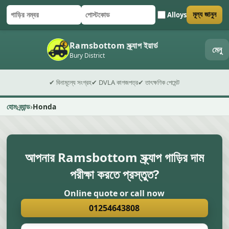
Alloys
মূল্য জানুন
গাড়ির নম্বর
পোস্টকোড
ফর্ম জমা দিন
Ramsbottom স্ক্র্যাপ ইয়ার্ড
মেনু
Bury District
✔ বিনামূল্যে সংগ্রহ
✔ DVLA কাগজপত্র
✔ তাৎক্ষণিক পেমেন্ট
হোম
ব্র্যান্ড
Honda
আপনার Ramsbottom স্ক্র্যাপ গাড়ির দাম
পরীক্ষা করতে প্রস্তুত?
Online quote or call now
01254643808