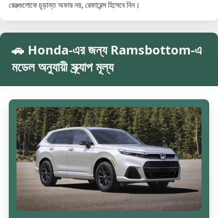
রেঞ্জগুলোকে চূড়ান্ত অফার নয়, রেফারেন্স হিসেবে নিন।
🚗 Honda-এর জন্য Ramsbottom-এ
মডেল অনুযায়ী স্ক্র্যাপ মূল্য