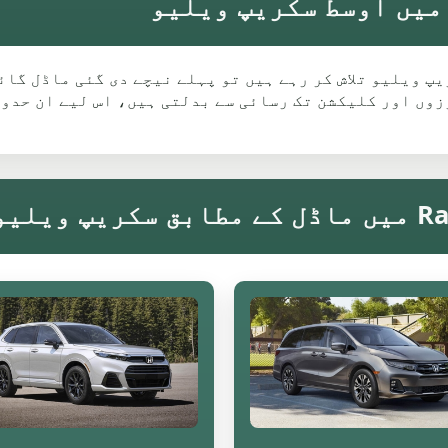
Ho کے لیے Ramsbottom میں سکریپ ویلیو تلاش کر رہے ہیں تو پہلے نیچے دی 
وں اور کلیکشن تک رسائی سے بدلتی ہیں، اس لیے ان حدود