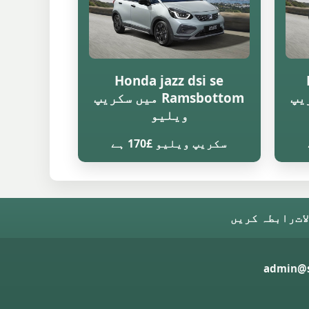
Honda jazz dsi se
سکریپ
Ramsbottom میں سکریپ
ویلیو
سکریپ ویلیو £170 ہے
ات
رابطہ کریں
admin@s