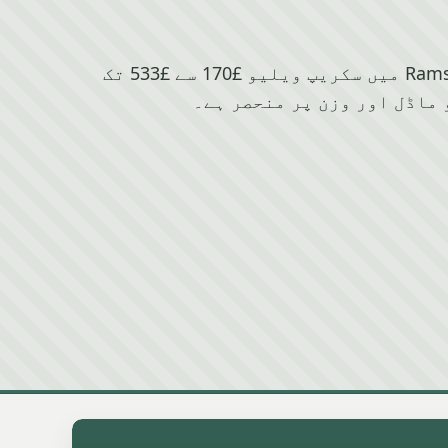
Honda کے لیے Ramsbottom میں سکریپ ویلیو £170 سے £533 تک
 ماڈل اور وزن پر منحصر ہے۔