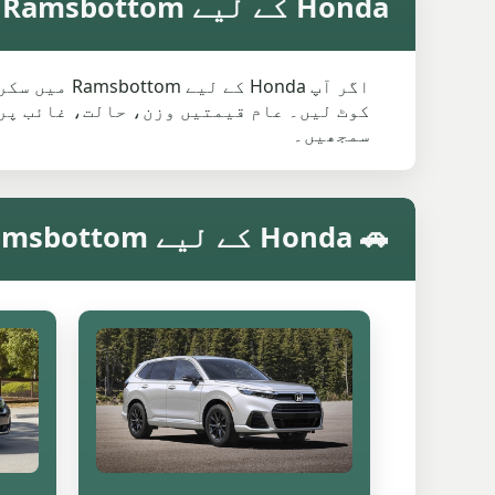
Honda کے لیے Ramsbottom میں اوسط سکریپ ویلیو
اگر آپ nda
کوٹ لیں۔ عام قیمتیں وزن، حالت، غائب پرز
سمجھیں۔
🚗 Honda کے لیے Ramsbottom میں ماڈل کے مطابق سکریپ ویلیو