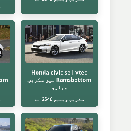
س
Honda civic se i-vtec
Ramsbottom میں سکریپ
ویلیو
سکریپ ویلیو £254 ہے
س