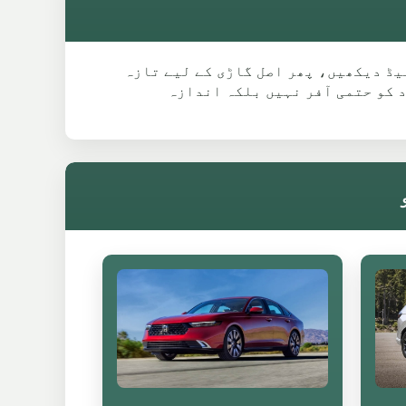
گئی ماڈل گائیڈ دیکھیں، پھر اصل گاڑی کے لیے تازہ
 کو حتمی آفر نہیں بلکہ اندازہ