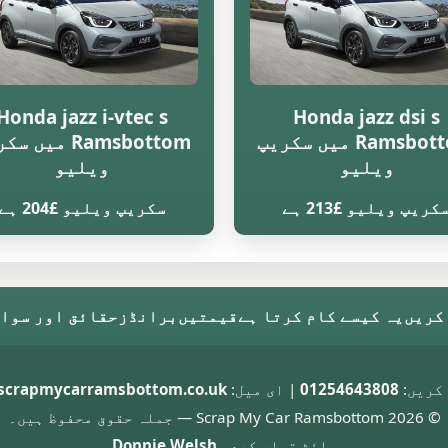
Honda jazz i-vtec s
Honda jazz dsi s
Ramsbottom میں سکریپ
Ramsbottom میں 
ویلیو
ویلیو
کریپ ویلیو £213 ہے
سکریپ ویلیو £204 ہے
کریں
یہ کیسے کام کرتا ہے
قیمتیں
برانڈز
حقائق اور سوال
کریں:
01254643808
| ای میل:
crapmycarramsbottom.co.uk
© 2026 Scrap My Car Ramsbottom — جملہ حقوق محفوظ ہیں۔
سائٹ تیار کردہ
Donnie Welsh