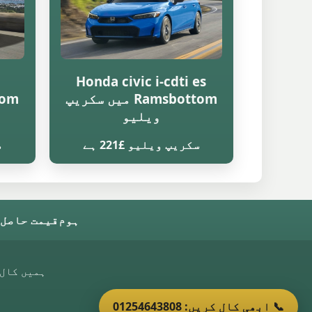
Honda civic i-cdti es
Ramsbottom میں سکریپ
ویلیو
سکریپ ویلیو £221 ہے
س
ہوم
قیمت حاصل 
ہمیں کال 
📞 ابھی کال کریں: 01254643808