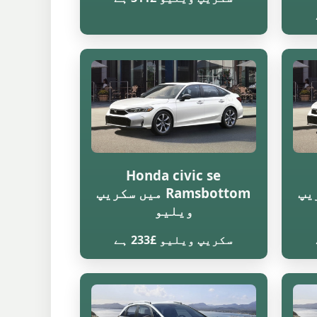
Honda civic se
سکریپ
Ramsbottom میں سکریپ
ویلیو
سکریپ ویلیو £233 ہے