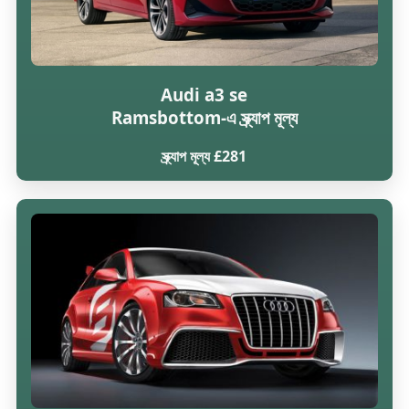
Audi a3 se
Ramsbottom-এ স্ক্র্যাপ মূল্য
স্ক্র্যাপ মূল্য £281