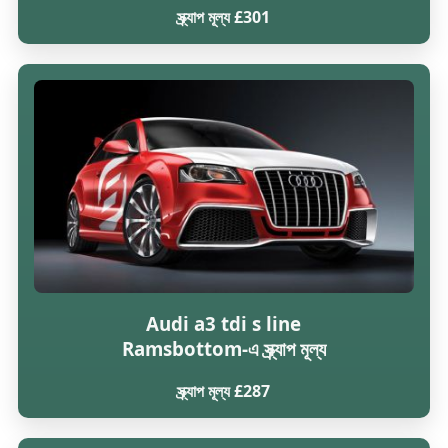
স্ক্র্যাপ মূল্য £301
Audi a3 tdi s line
Ramsbottom-এ স্ক্র্যাপ মূল্য
স্ক্র্যাপ মূল্য £287