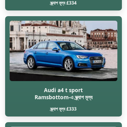
স্ক্র্যাপ মূল্য £334
Audi a4 t sport
Ramsbottom-এ স্ক্র্যাপ মূল্য
স্ক্র্যাপ মূল্য £333