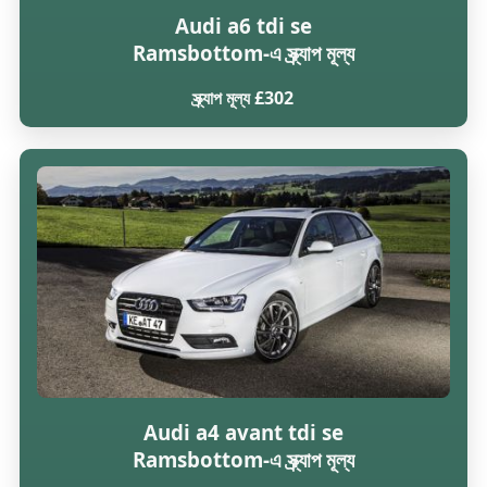
Audi a6 tdi se
Ramsbottom-এ স্ক্র্যাপ মূল্য
স্ক্র্যাপ মূল্য £302
Audi a4 avant tdi se
Ramsbottom-এ স্ক্র্যাপ মূল্য