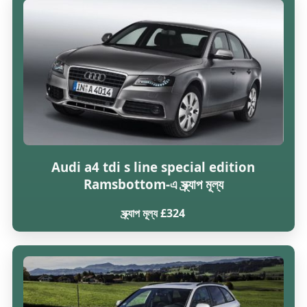
Audi a4 tdi s line special edition
Ramsbottom-এ স্ক্র্যাপ মূল্য
স্ক্র্যাপ মূল্য £324