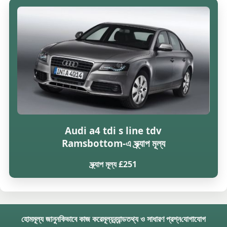
Audi a4 tdi s line tdv
Ramsbottom-এ স্ক্র্যাপ মূল্য
স্ক্র্যাপ মূল্য £251
হোম
মূল্য জানুন
কিভাবে কাজ করে
মূল্য
ব্র্যান্ড
তথ্য ও সাধারণ প্রশ্ন
যোগাযোগ