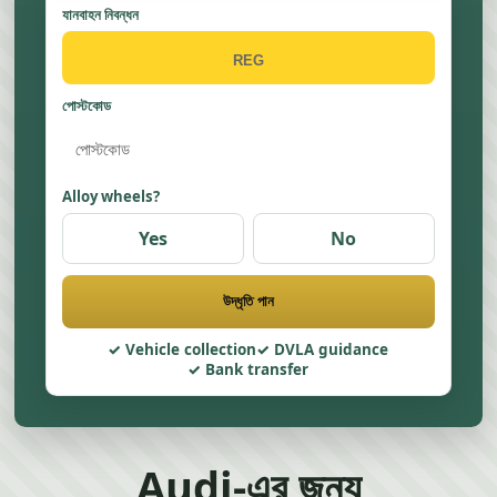
যানবাহন নিবন্ধন
পোস্টকোড
Alloy wheels?
Yes
No
উদ্ধৃতি পান
Vehicle collection
DVLA guidance
Bank transfer
Audi-এর জন্য