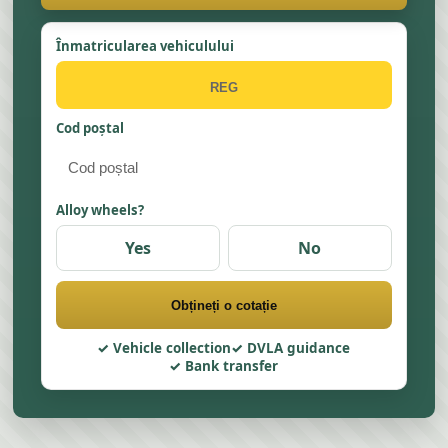
Înmatricularea vehiculului
Cod poștal
Alloy wheels?
Yes
No
Obțineți o cotație
Vehicle collection
DVLA guidance
Bank transfer