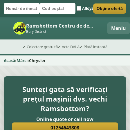
Alloys
Obține ofertă
Număr de înmatriculare
Cod poștal
Trimite formularul
Ramsbottom Centru de dezmembrări auto
Meniu
Bury District
✔ Colectare gratuită
✔ Acte DVLA
✔ Plată instantă
Acasă
Mărci
Chrysler
Sunteți gata să verificați
prețul mașinii dvs. vechi
Ramsbottom?
Online quote or call now
01254643808