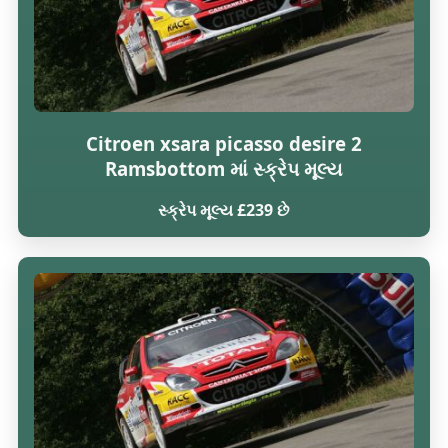
Citroen xsara picasso desire 2
Ramsbottom માં સ્ક્રેપ મૂલ્ય
સ્ક્રેપ મૂલ્ય £239 છે