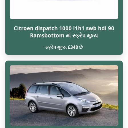
Citroen dispatch 1000 l1h1 swb hdi 90
Ramsbottom માં સ્ક્રેપ મૂલ્ય
સ્ક્રેપ મૂલ્ય £348 છે