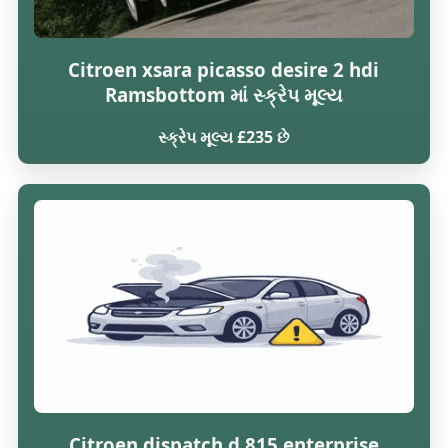
Citroen xsara picasso desire 2 hdi
Ramsbottom માં સ્ક્રેપ મૂલ્ય
સ્ક્રેપ મૂલ્ય £235 છે
Citroen dispatch d 815 enterprise