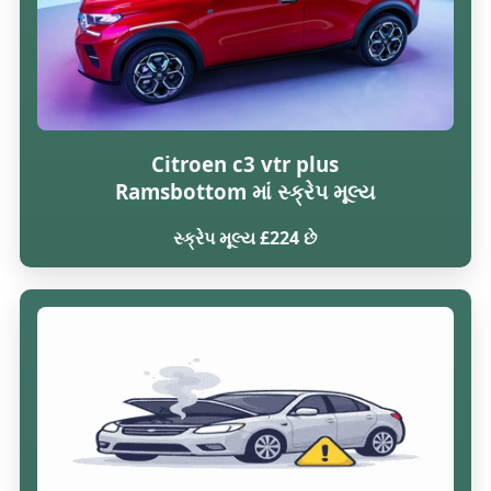
Citroen c3 vtr plus
Ramsbottom માં સ્ક્રેપ મૂલ્ય
સ્ક્રેપ મૂલ્ય £224 છે