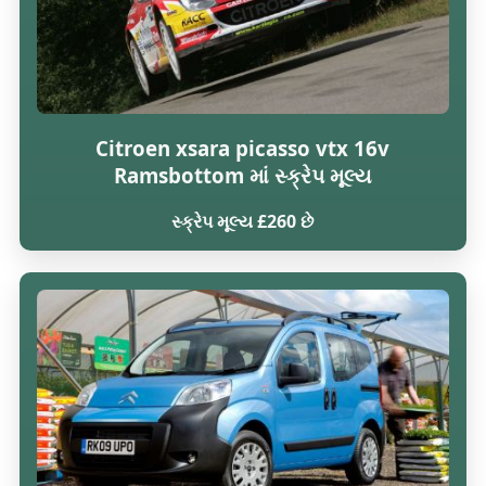
Citroen xsara picasso vtx 16v
Ramsbottom માં સ્ક્રેપ મૂલ્ય
સ્ક્રેપ મૂલ્ય £260 છે