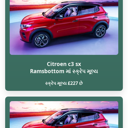
Citroen c3 sx
Ramsbottom માં સ્ક્રેપ મૂલ્ય
સ્ક્રેપ મૂલ્ય £227 છે