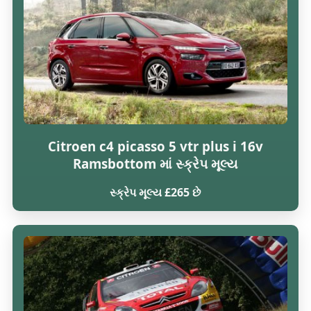
Citroen c4 picasso 5 vtr plus i 16v
Ramsbottom માં સ્ક્રેપ મૂલ્ય
સ્ક્રેપ મૂલ્ય £265 છે