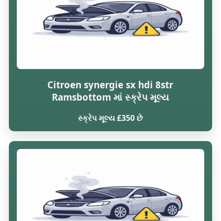
Citroen synergie sx hdi 8str
Ramsbottom માં સ્ક્રેપ મૂલ્ય
સ્ક્રેપ મૂલ્ય £350 છે