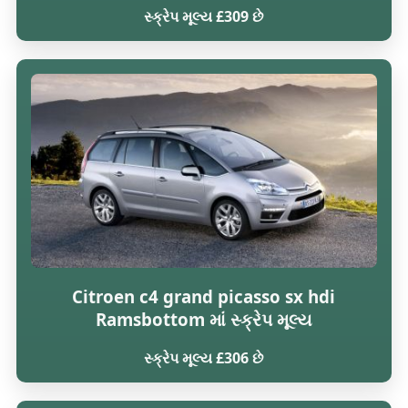
સ્ક્રેપ મૂલ્ય £309 છે
Citroen c4 grand picasso sx hdi
Ramsbottom માં સ્ક્રેપ મૂલ્ય
સ્ક્રેપ મૂલ્ય £306 છે