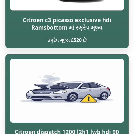
Citroen c3 picasso exclusive hdi
Ramsbottom માં સ્ક્રેપ મૂલ્ય
સ્ક્રેપ મૂલ્ય £520 છે
Citroen dispatch 1200 l2h1 lwb hdi 90