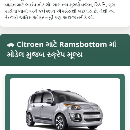
વાહન માટે લાઈવ કોટ લો. સામાન્ય મૂલ્યો વજન, સ્થિતિ, ગુમ
થયેલા ભાગો અને કલેક્શન ઍક્સેસથી બદલાય છે, તેથી આ
રેન્જને અંતિમ ઓફર નહીં પણ અંદાજ તરીકે લો.
🚗 Citroen માટે Ramsbottom માં
મોડેલ મુજબ સ્ક્રેપ મૂલ્ય