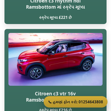
Citroen c3 rhythm hdi
Ramsbottom માં સ્ક્રેપ મૂલ્ય
સ્ક્રેપ મૂલ્ય £221 છે
Citroen c3 vtr 16v
Ramsbottom માં સ્ક્રેપ મૂલ્ય
📞 હમણાં ફોન કરો: 01254643808
સ્ક્રેપ મૂલ્ય £216 છે