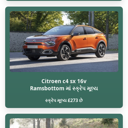
Citroen c4 sx 16v
Ramsbottom માં સ્ક્રેપ મૂલ્ય
સ્ક્રેપ મૂલ્ય £273 છે