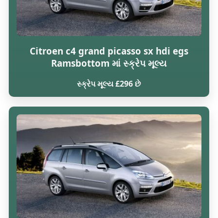
Citroen c4 grand picasso sx hdi egs
Ramsbottom માં સ્ક્રેપ મૂલ્ય
સ્ક્રેપ મૂલ્ય £296 છે