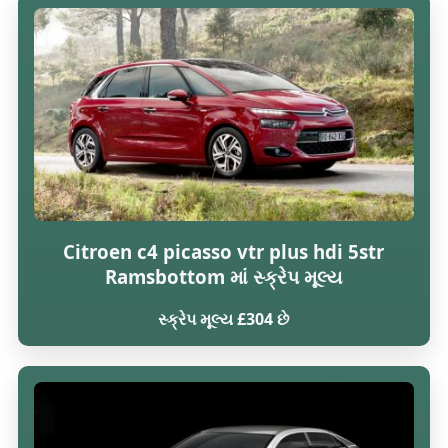
Citroen c4 picasso vtr plus hdi 5str
Ramsbottom માં સ્ક્રેપ મૂલ્ય
સ્ક્રેપ મૂલ્ય £304 છે