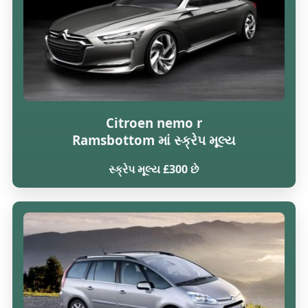
Citroen nemo r
Ramsbottom માં સ્ક્રેપ મૂલ્ય
સ્ક્રેપ મૂલ્ય £300 છે