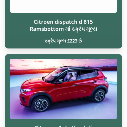
Citroen dispatch d 815
Ramsbottom માં સ્ક્રેપ મૂલ્ય
સ્ક્રેપ મૂલ્ય £223 છે