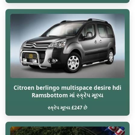
Citroen berlingo multispace desire hdi
Ramsbottom માં સ્ક્રેપ મૂલ્ય
સ્ક્રેપ મૂલ્ય £247 છે