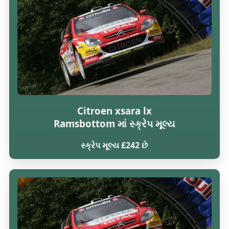
Citroen xsara lx
Ramsbottom માં સ્ક્રેપ મૂલ્ય
સ્ક્રેપ મૂલ્ય £242 છે