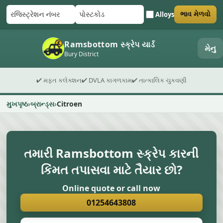
Alloys
ભાવ મેળવો
રજિસ્ટ્રેશન નંબર
પોસ્ટકોડ
ફોર્મ સબમિટ કરો
Ramsbottom સ્ક્રેપ યાર્ડ
મેનુ
Bury District
✔ મફત કલેક્શન
✔ DVLA કાગળકામ
✔ તાત્કાલિક ચુકવણી
મુખપૃષ્ઠ
બ્રાન્ડ્સ
Citroen
તમારી Ramsbottom સ્ક્રેપ કારની
કિંમત તપાસવા માટે તૈયાર છો?
Online quote or call now
01254643808