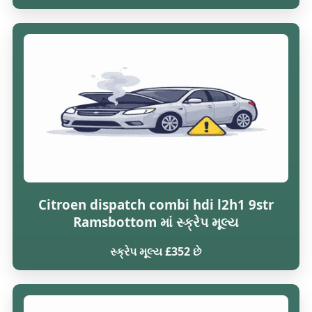
Citroen dispatch combi hdi l2h1 9str
Ramsbottom માં સ્ક્રેપ મૂલ્ય
સ્ક્રેપ મૂલ્ય £352 છે