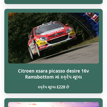
Citroen xsara picasso desire 16v
Ramsbottom માં સ્ક્રેપ મૂલ્ય
સ્ક્રેપ મૂલ્ય £228 છે