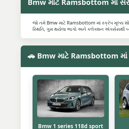
Bmw માટે Ramsbottom માં સરેરા
જો તમે Bmw માટે Ramsbottom માં સ્ક્રેપ મૂલ્ય શો
સ્થિતિ, ગુમ થયેલા ભાગો અને કલેક્શન ઍક્સેસથી 
🚗 Bmw માટે Ramsbottom માં મો
Bmw 1 series 118d sport