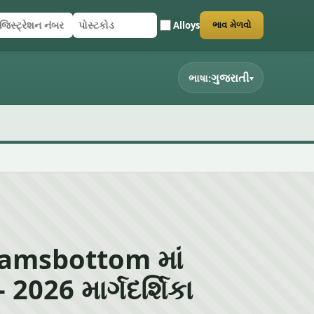
Alloys
ભાવ મેળવો
િસ્ટ્રેશન નંબર
સ્ટકોડ
ર્મ સબમિટ કરો
ગુજરાતી
ભાષા:
▾
amsbottom માં
– 2026 માર્ગદર્શિકા