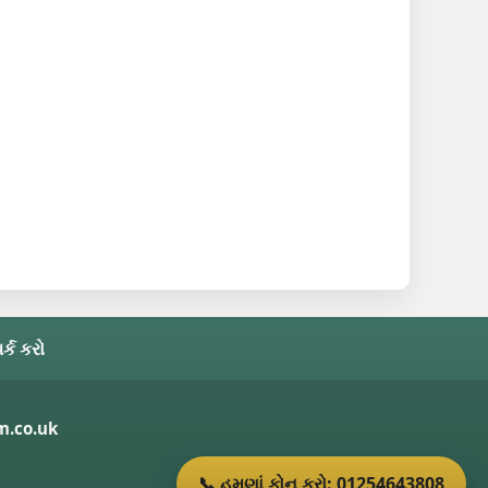
ર્ક કરો
.co.uk
📞 હમણાં ફોન કરો: 01254643808