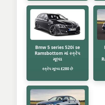
Bmw 5 series 520i se
Ramsbottom માં સ્ક્રેપ
મૂલ્ય
R
સ્ક્રેપ મૂલ્ય £280 છે