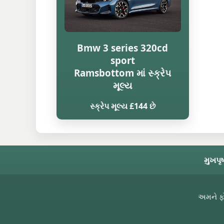
Bmw 3 series 320cd
sport
Ramsbottom માં સ્ક્રેપ
મૂલ્ય
સ્ક્રેપ મૂલ્ય £144 છે
મુખપૃષ
અમને ફ