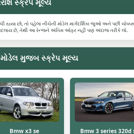
શ સ્ક્રેપ મૂલ્ય
ધી રહ્યા છો, તો પહેલા નીચેની મોડેલ માર્ગદર્શિકા જુઓ અને પછી ચોક્
બદલાય છે, તેથી આ રેન્જને અંતિમ ઓફર નહીં પણ અંદાજ તરીકે લો.
ડેલ મુજબ સ્ક્રેપ મૂલ્ય
Bmw x3 se
Bmw 3 series 320d 