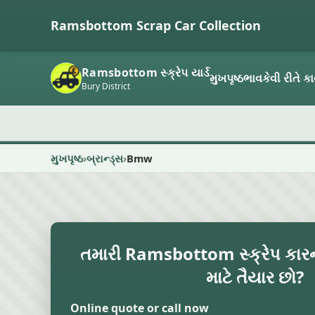
Ramsbottom Scrap Car Collection
Ramsbottom સ્ક્રેપ યાર્ડ
મુખપૃષ્ઠ
ભાવ
કેવી રીતે કાર
Bury District
મુખપૃષ્ઠ
બ્રાન્ડ્સ
Bmw
તમારી Ramsbottom સ્ક્રેપ કાર
માટે તૈયાર છો?
Online quote or call now