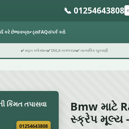
📞 01254643808
રજ
પો
ફો
્ય કરે છે
ભાવ
બ્રાન્ડ્સ
FAQ
સંપર્ક કરો
✔ મફત કલેક્શન
✔ DVLA કાગળકામ
✔ તાત્કાલિક ચુકવણી
Bmw માટે R
ની કિંમત તપાસવા
સ્ક્રેપ મૂલ્ય 
01254643808