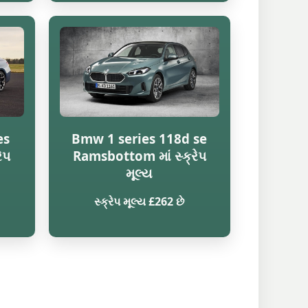
es
Bmw 1 series 118d se
ેપ
Ramsbottom માં સ્ક્રેપ
મૂલ્ય
સ્ક્રેપ મૂલ્ય £262 છે