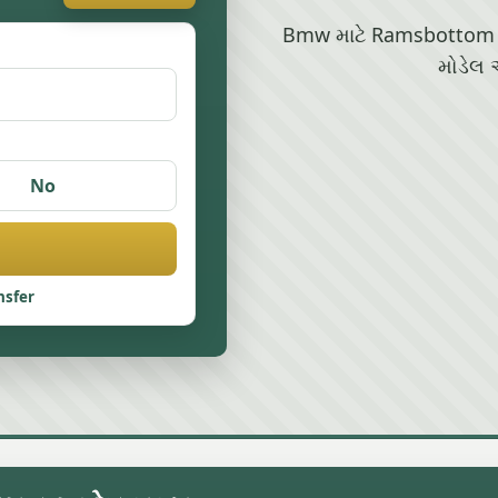
Bmw માટે Ramsbottom માં
મોડેલ 
No
nsfer