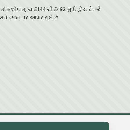
 સ્ક્રેપ મૂલ્ય £144 થી £492 સુધી હોય છે, જે
અને વજન પર આધાર રાખે છે.