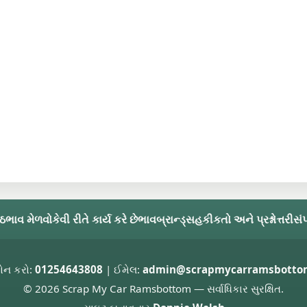
્ઠ
ભાવ મેળવો
કેવી રીતે કાર્ય કરે છે
ભાવ
બ્રાન્ડ્સ
હકીકતો અને પ્રશ્નોત્તરી
સંપ
ોન કરો:
01254643808
| ઈમેલ:
admin@scrapmycarramsbottom
© 2026 Scrap My Car Ramsbottom — સર્વાધિકાર સુરક્ષિત.